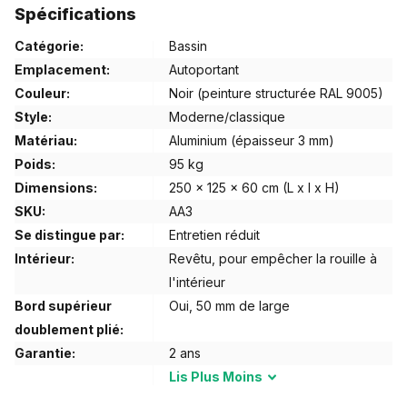
Spécifications
conception solide, ce bassin constitue un point central
puissant où l'eau, la nature et le design se rejoignent.
Catégorie:
Bassin
Emplacement:
Autoportant
Un point central vivant pour votre jardin
Couleur:
Noir (peinture structurée RAL 9005)
L'eau apporte immédiatement dynamisme et
Style:
Moderne/classique
détente à tout espace extérieur. Ce bassin
en aluminium est adapté à l'élevage de
Matériau:
Aluminium (épaisseur 3 mm)
poissons, ce qui rend votre jardin non
Poids:
95 kg
seulement visuellement attrayant, mais
Dimensions:
250 x 125 x 60 cm (L x l x H)
aussi littéralement vivant. Sa forme allongée
SKU:
AA3
lui confère un aspect épuré et équilibré qui
Se distingue par:
Entretien réduit
s'intègre aussi bien dans les jardins
modernes que naturels.
Intérieur:
Revêtu, pour empêcher la rouille à
l'intérieur
Une durabilité que vous pouvez voir et sentir
Bord supérieur
Oui, 50 mm de large
doublement plié:
Le bassin est fabriqué en aluminium de haute qualité. Ce
Garantie:
2 ans
matériau est connu pour sa longue durée de vie et son aspect
Lis
Plus
Moins
caractéristique.