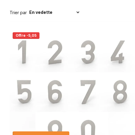
Trier par
Offre -5,05