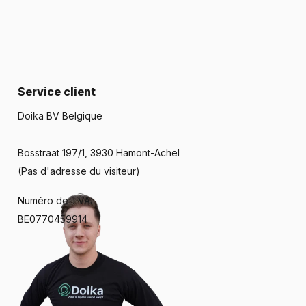
ls sont livrés avec tout le matériel de montage nécessaire et
Service client
es villes du monde entier, vous pouvez trouver de vieux
illé, vous apportez un morceau d'histoire dans votre maison.
Doika BV Belgique
est un matériau respectueux de l'environnement. Il ne
Bosstraat 197/1, 3930 Hamont-Achel
(Pas d'adresse du visiteur)
e suffit à lui redonner un aspect neuf. Aucun agent ou
Numéro de TVA:
BE0770459914
d’élégance à la façade de votre maison et sert de rappel
mail d'eSafe est le choix parfait.