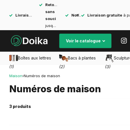
Retours
sans
Livraison gratuite
à partir de 40 € en Belgique
Noté 4,5 sur 5
Livraison gratuite
sur Trustpilot
à pa
souci
jusqu'à 90 jours
Voir le catalogue
Boîtes aux lettres
Bacs à plantes
Sculptu
(1)
(2)
(3)
Maison
›
Numéros de maison
Numéros de maison
3 produits