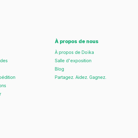
bleu marine ou le rouge rubis, il y en a pour tous les goûts.
ros de maison en émail eSafe sont étonnamment faciles à installer. I
er votre nouveau numéro de maison en un rien de temps.
À propos de nous
 numéros de maison, ont une profonde pertinence historique. Dans l
ésisté à l’épreuve du temps. En choisissant un numéro de maison éma
À propos de Doïka
ndes
Salle d'exposition
ntale croissante, il convient également de mentionner que l'émail 
Blog
brication et est 100 % recyclable.
pédition
Partagez. Aidez. Gagnez.
ons
émaillé est la facilité d'entretien. Un simple coup de chiffon humid
r
ent un choix pratique, mais aussi esthétique. Il ajoute une touche 
apprécient à la fois la forme et la fonction, un numéro de maison en é