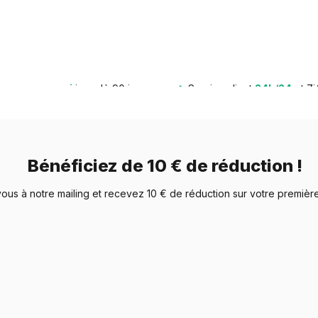
 appréciés par les propriétaires du monde entier depuis des décenn
 en émail et propose une vaste gamme parmi laquelle choisir.
acité à conserver des couleurs vives et brillantes, année après année
urs sans souci
jusqu'à 90 jours
Service client
24h/24
et 7j
offre une beauté intemporelle rarement égalée.
Bénéficiez de 10 € de réduction !
l’émail est sa résistance à la rouille et à la corrosion. Cela le rend 
giques. Qu'il pleuve, qu'il neige ou qu'il fasse beau, un numéro de
vous à notre mailing et recevez 10 € de réduction sur votre premiè
uméro de maison en émail est à la fois un art et une science. Il néc
se et brillante. Ce procédé garantit que chaque numéro de maison es
ptions de couleurs pour leurs numéros de maison en émail. Que vo