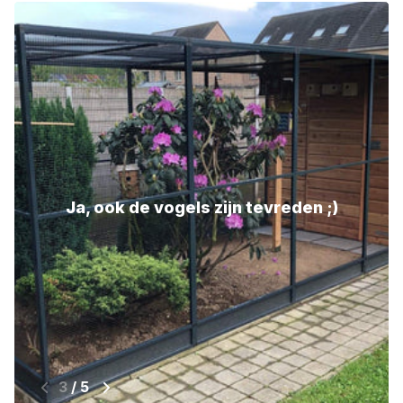
Lekker gezellig bij de kippen zitten ;)
4
/
5