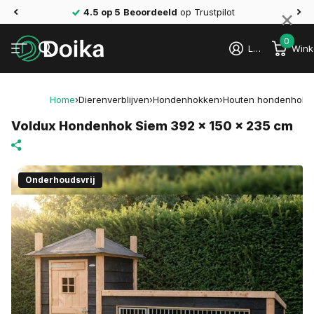
×
Gratis bezorgd
vanaf €40
0
Login
Wink
Home
›
Dierenverblijven
›
Hondenhokken
›
Houten hondenhok
›
Voldux Hondenhok Siem 392 x 150 x 235 cm
Onderhoudsvrij