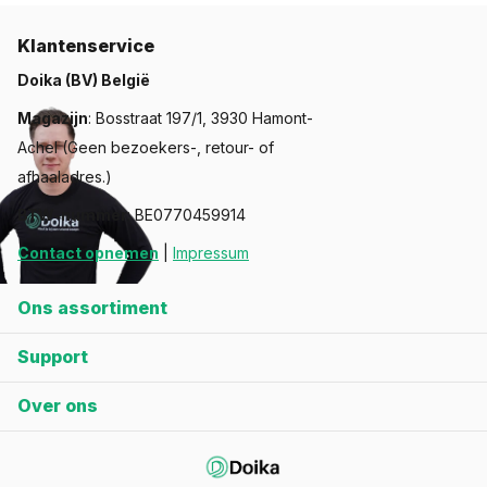
Klantenservice
Doika (BV) België
Magazijn
: Bosstraat 197/1, 3930 Hamont-
Achel (Geen bezoekers-, retour- of
afhaaladres.)
BTW-nummer
: BE0770459914
Contact opnemen
|
Impressum
Ons assortiment
Support
Over ons