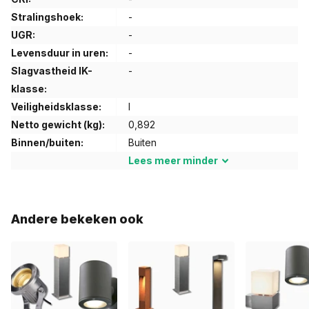
Stralingshoek:
-
UGR:
-
Levensduur in uren:
-
Slagvastheid IK-
-
klasse:
Veiligheidsklasse:
I
Netto gewicht (kg):
0,892
Binnen/buiten:
Buiten
Lees
meer
minder
Andere bekeken ook