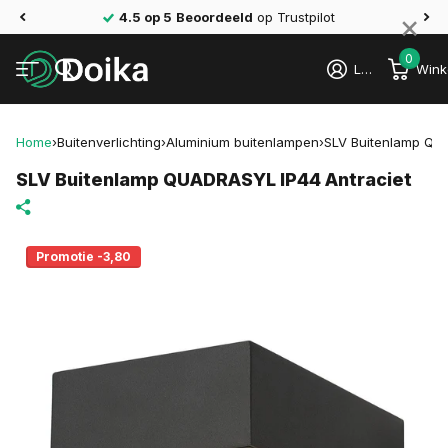
×
4.5 op 5
Beoordeeld
op Trustpilot
0
Login
Wink
Home
›
Buitenverlichting
›
Aluminium buitenlampen
›
SLV Buitenlamp QU
SLV Buitenlamp QUADRASYL IP44 Antraciet
Promotie -3,80