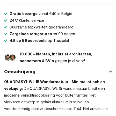
Gratis
bezorgd
vanaf €40 in België
24/7
Klantenservice
Duurzame topkwaliteit gegarandeerd
Zorgeloos terugsturen
tot 90 dagen
4.5 op 5
Beoordeeld
op Trustpilot
10.000+ klanten, inclusief architecten,
aannemers & BV's
gingen je al voor!
Omschrijving
QUADRASYL WL 15 Wandarmatuur – Minimalistisch en
veelzijdig:
De QUADRASYL WL 15 wandarmatuur biedt een
moderne verlichtingoplossing voor buitenruimtes. Het
vierkante ontwerp in gelakt aluminium is stijlvol en
weerbestendig dankzij beschermklasse IP44. Het armatuur is
beschikbaar in twee kleuren en wordt rechtstreeks