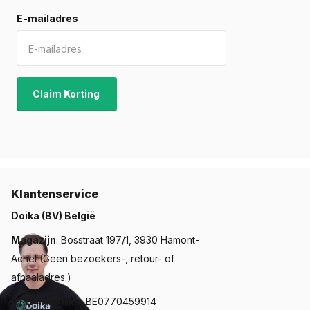
E-mailadres
Claim Korting
Klantenservice
Doika (BV) België
Magazijn
: Bosstraat 197/1, 3930 Hamont-
Achel (Geen bezoekers-, retour- of
afhaaladres.)
BTW-nummer
: BE0770459914