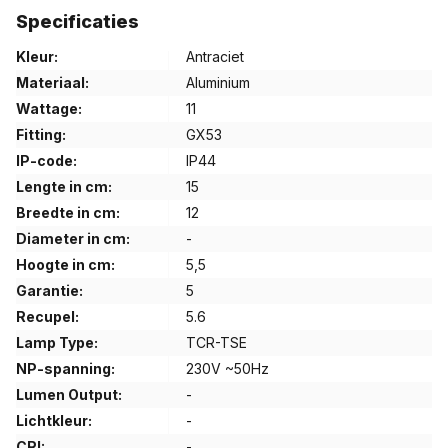
Specificaties
aangesloten op 230V netspanning. De QUADRASYL-reeks
bevat ook staanlampen, waardoor uw buitenverlichting perfect
Kleur:
Antraciet
kan worden afgestemd.
Materiaal:
Aluminium
Wattage:
11
Kenmerken van de QUADRASYL WL 15
Fitting:
GX53
Wandarmatuur:
IP-code:
IP44
Modern ontwerp:
Strakke lijnen en een tijdloze
Lengte in cm:
15
uitstraling.
Breedte in cm:
12
Flexibele toepassing:
Geschikt voor diverse
Diameter in cm:
-
buitenomgevingen.
Hoogte in cm:
5,5
Weerbestendig:
IP44-certificering voor bescherming
Garantie:
5
tegen weersinvloeden.
Recupel:
5.6
Universeel inzetbaar:
Combineer met andere
Lamp Type:
TCR-TSE
armaturen uit de QUADRASYL-reeks.
NP-spanning:
230V ~50Hz
Lumen Output:
-
Kies voor moderne en functionele buitenverlichting met de
Lichtkleur:
-
QUADRASYL WL 15 Wandarmatuur.
CRI:
-