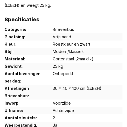
(LxBxH) en weegt 25 kg.
Specificaties
Voordelen
:
Categorie:
Brievenbus
Inclusief twee sleutels
Plaatsing:
Vrijstaand
Diefstalbestendig
Kleur:
Roestkleur en zwart
Eenvoudig te plaatsen
Stijl:
Modern/klassiek
Combinatie van sterkte en duurzaamheid
Materiaal:
Cortenstaal (2mm dik)
Weerbestendig
Gewicht:
25 kg
Gemaakt van Cortenstaal klassa A
Aantal leveringen
Onbeperkt
Cortenstaal is 2 mm dik
per dag:
Afmetingen
30 x 40 x 100 cm (LxBxH)
Brievenbus:
Plaatsing
Inworp:
Voorzijde
Uitname:
Achterzijde
De GB022 is voorzien van een losse bodemplaat met 4
Aantal sleutels:
2
bevestigingsgaten. Deze gaten hebben een diameter van
Weerbestendig:
Ja