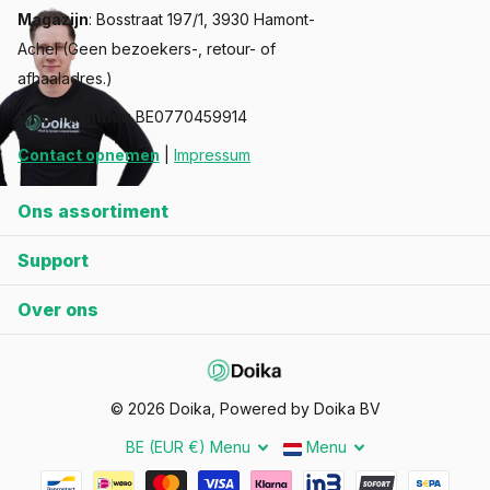
Magazijn
: Bosstraat 197/1, 3930 Hamont-
Achel (Geen bezoekers-, retour- of
afhaaladres.)
BTW-nummer
: BE0770459914
Contact opnemen
|
Impressum
Ons assortiment
Support
Over ons
©
2026
Doika, Powered by Doika BV
BE (EUR €)
Menu
Menu