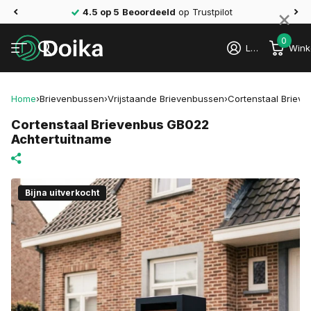
×
4.5 op 5
Beoordeeld
op Trustpilot
0
Login
Wink
Home
›
Brievenbussen
›
Vrijstaande Brievenbussen
›
Cortenstaal Briev
Cortenstaal Brievenbus GB022
Achtertuitname
Bijna uitverkocht