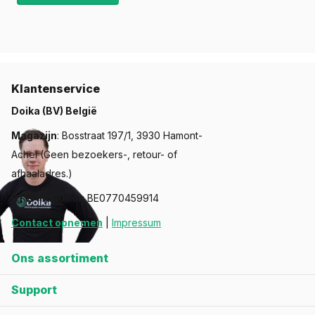
Klantenservice
Doika (BV) België
Magazijn
: Bosstraat 197/1, 3930 Hamont-
Achel (Geen bezoekers-, retour- of
afhaaladres.)
BTW-nummer
: BE0770459914
Contact opnemen
|
Impressum
Ons assortiment
Support