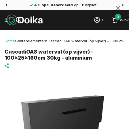
×
4.5 op 5
Beoordeeld
op Trustpilot
0
Login
Wink
Home
›
Waterelementen
›
CascadiOA8 waterval (op vijver) - 100x25x1
CascadiOA8 waterval (op vijver) -
100x25x160cm 30kg - aluminium